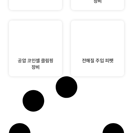
장비
공압 코인셀 클림핑
전해질 주입 피펫
장비